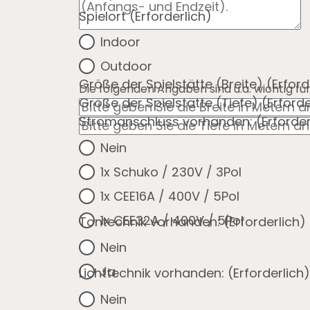
Spielort
(Erforderlich)
Indoor
Outdoor
Größe der Spielstätte (Breite)
(Erford
Die folgenden Angaben sind u.a. wichtig 
Größe der Spielstätte (Tiefe)
(Erforde
Stromanschluss vorhanden:
(Erforder
Nein
1x Schuko / 230V / 3Pol
1x CEE16A / 400V / 5Pol
1x CEE32A / 400V / 5Pol
Tontechnik vorhanden:
(Erforderlich)
Nein
Ja
Lichttechnik vorhanden:
(Erforderlich)
Nein