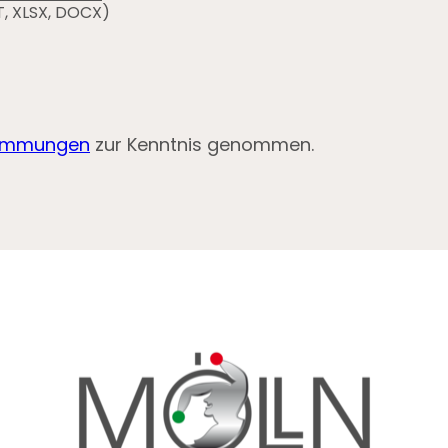
T, XLSX, DOCX)
timmungen
zur Kenntnis genommen.