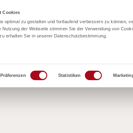
t Cookies
e optimal zu gestalten und fortlaufend verbessern zu können, v
vice
re Nutzung der Webseite stimmen Sie der Verwendung von Cooki
rzu erhalten Sie in unserer Datenschutzbestimmung.
riere
linedarstellung
ospektbestellung Partner
Präferenzen
Statistiken
Marketin
esse & Medien