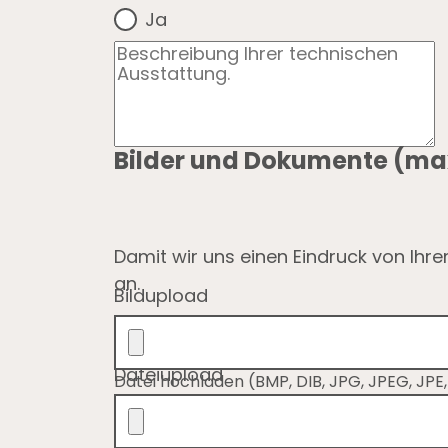
Ja
Bilder und Dokumente (max
Damit wir uns einen Eindruck von Ihr
an.
Bildupload
Dateiupload
Datei hochladen (BMP, DIB, JPG, JPEG, JPE