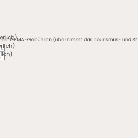
erlich)
für die GEMA-Gebühren (übernimmt das Tourismus- und St
rlich)
lich)