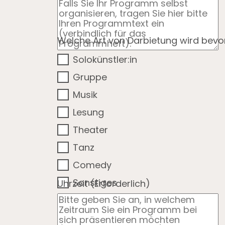
Welche Art von Darbietung wird bev
Solokünstler:in
Gruppe
Musik
Lesung
Theater
Tanz
Comedy
Sonstiges
Uhrzeit
(Erforderlich)