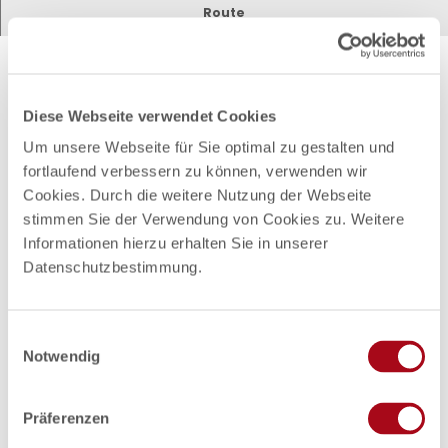
Briefkastenstandort
Route
Briefkasten
Gut zu wissen
Diese Webseite verwendet Cookies
Um unsere Webseite für Sie optimal zu gestalten und
Autor:in
fortlaufend verbessern zu können, verwenden wir
Cookies. Durch die weitere Nutzung der Webseite
Tourismus- und Stadtmarketing Mölln
stimmen Sie der Verwendung von Cookies zu. Weitere
Informationen hierzu erhalten Sie in unserer
Organisation
Datenschutzbestimmung.
Tourismus- und Stadtmarketing Mölln
Lizenz (Stammdaten)
E
Notwendig
Tourismus- und Stadtmarketing Mölln
i
n
w
Präferenzen
i