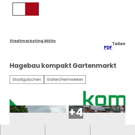
Z
u
Suche
m
I
n
h
a
Stadtmarketing Mölln
Teilen
l
PDF
t
Hagebau kompakt Gartenmarkt
Stadtgutschein
Garten/Heimwerken