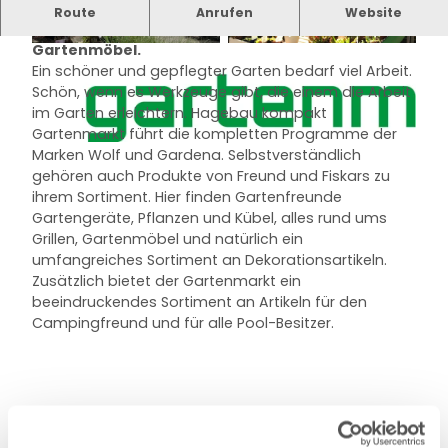
Der Hagebau kompakt Gartenmarkt bietet
Route
Anrufen
Website
Geräte und Pflanzen, alles rund ums Grillen und
Gartenmöbel.
© Detlev Schmalfeld Hagebau kompakt |
© Werkers Welt Gartenmarkt, Detlev Schmalfeld
CC-BY-NC
|
CC-BY-ND
Ein schöner und gepflegter Garten bedarf viel Arbeit.
Schön, wenn es Werkzeuge gibt, die einem die Arbeit
im Garten erleichtern. Hagebau kompakt
Gartenmarkt führt die kompletten Programme der
H
Marken Wolf und Gardena. Selbstverständlich
a
gehören auch Produkte von Freund und Fiskars zu
g
ihrem Sortiment. Hier finden Gartenfreunde
e
Gartengeräte, Pflanzen und Kübel, alles rund ums
b
Grillen, Gartenmöbel und natürlich ein
a
umfangreiches Sortiment an Dekorationsartikeln.
u
Zusätzlich bietet der Gartenmarkt ein
_
beeindruckendes Sortiment an Artikeln für den
k
Campingfreund und für alle Pool-Besitzer.
o
m
p
a
Gut zu wissen
k
t