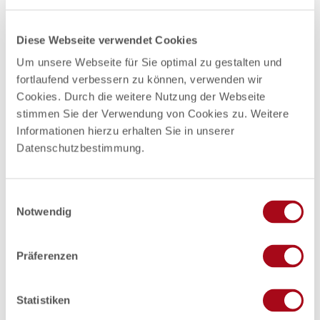
_
Öffnungszeiten
G
Diese Webseite verwendet Cookies
a
Ruhetage: Sonntag, alle Feiertage geschlossen
r
Um unsere Webseite für Sie optimal zu gestalten und
t
fortlaufend verbessern zu können, verwenden wir
Preisinformationen
e
Cookies. Durch die weitere Nutzung der Webseite
n
alle Preise in Euro
stimmen Sie der Verwendung von Cookies zu. Weitere
m
Informationen hierzu erhalten Sie in unserer
a
Zahlungsmöglichkeiten
r
Datenschutzbestimmung.
Barzahlung, EC-Karte
k
t
_
Social Media
E
M
Notwendig
i
Facebook
ö
n
l
w
Autor:in
l
Präferenzen
i
n
Tourismus- und Stadtmarketing Mölln
l
l
Statistiken
Organisation
i