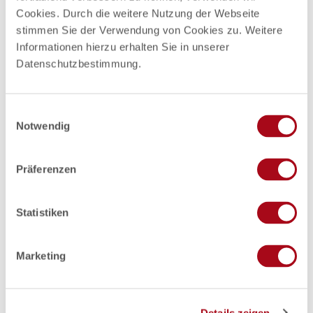
Cookies. Durch die weitere Nutzung der Webseite
Zahlungsmöglichkeiten
stimmen Sie der Verwendung von Cookies zu. Weitere
Barzahlung, EC-Karte
Informationen hierzu erhalten Sie in unserer
Datenschutzbestimmung.
Social Media
Facebook
E
Notwendig
Autor:in
i
n
Tourismus- und Stadtmarketing Mölln
w
Präferenzen
i
Organisation
l
Tourismus- und Stadtmarketing Mölln
l
Statistiken
i
Lizenz (Stammdaten)
g
Marketing
Tourismus- und Stadtmarketing Mölln
u
n
g
Details zeigen