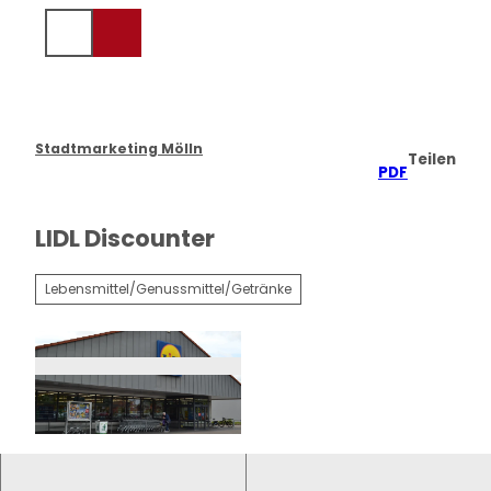
Z
u
Suche
m
I
n
h
a
Stadtmarketing Mölln
Teilen
l
PDF
t
LIDL Discounter
Lebensmittel/Genussmittel/Getränke
© Tourismus und Stadtmarketing Mölln, Monik
a Siegel |
CC-BY-NC