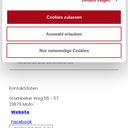
s
a
u
Cookies zulassen
s
In der Nähe
Auf der Karte anschauen
w
Auswahl erlauben
a
h
Veranstaltung
l
Nur notwendige Cookies
Nützliches und Sehenswertes
Kontaktdaten
Grambeker Weg 55 - 57
23879
Mölln
Website
Facebook