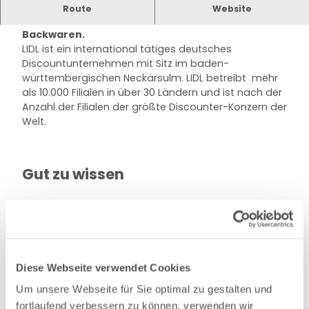
Der Lidl-Markt bietet das gesamte Sortiment
Route
Website
eines Lebensmittel-Discounters sowie frische
Backwaren.
LIDL ist ein international tätiges deutsches
Discountunternehmen mit Sitz im baden-
württembergischen Neckarsulm. LIDL betreibt mehr
als 10.000 Filialen in über 30 Ländern und ist nach der
Anzahl der Filialen der größte Discounter-Konzern der
Welt.
Gut zu wissen
Öffnungszeiten
Ruhetage: Sonntag, alle Feiertage geschlossen
Diese Webseite verwendet Cookies
Preisinformationen
Um unsere Webseite für Sie optimal zu gestalten und
Alle Preise in Euro
fortlaufend verbessern zu können, verwenden wir