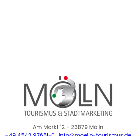
Am Markt 12 - 23879 Mölln
+49 4542 97651-0
,
info@moelln-tourismus.de