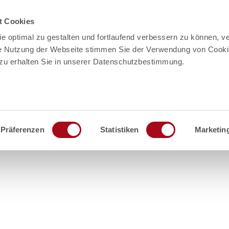
t Cookies
e optimal zu gestalten und fortlaufend verbessern zu können, v
vice
re Nutzung der Webseite stimmen Sie der Verwendung von Cooki
rzu erhalten Sie in unserer Datenschutzbestimmung.
riere
linedarstellung
ospektbestellung Partner
Präferenzen
Statistiken
Marketin
esse & Medien