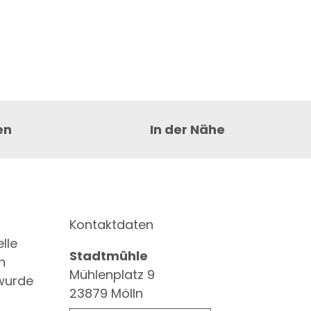
en
In der Nähe
Kontaktdaten
lle
Stadtmühle
n
Mühlenplatz 9
 wurde
23879
Mölln