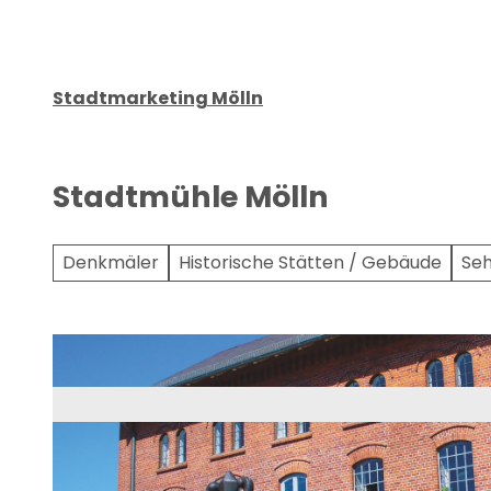
u
a
n
l
g
t
s
Stadtmarketing Mölln
a
u
s
Stadtmühle Mölln
w
a
h
Denkmäler
Historische Stätten / Gebäude
Se
l