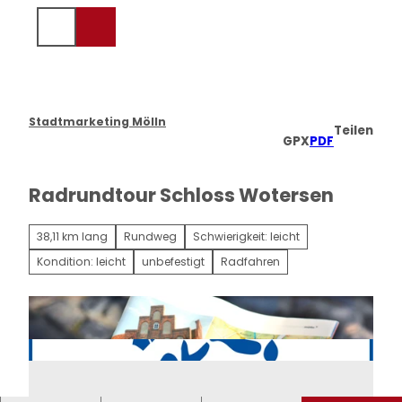
Z
u
Suche
m
I
n
h
a
Stadtmarketing Mölln
Teilen
l
GPX
PDF
t
Radrundtour Schloss Wotersen
38,11 km lang
Rundweg
Schwierigkeit: leicht
Kondition: leicht
unbefestigt
Radfahren