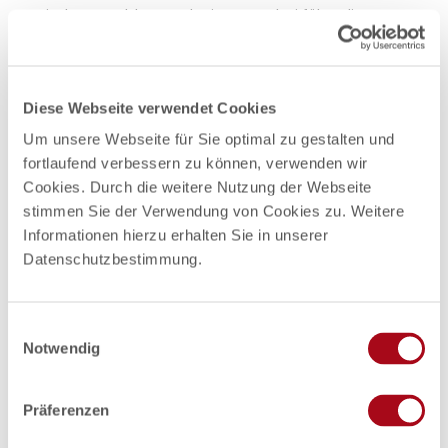
Wieder an Feldern und Wiesen vorbei führt die Tour
nach Tramm und Breitenfelde. Dort biegt man
wieder hinab an den Elbe-Lübeck-Kanal und ist
Richtung Mölln fahrend auf einem Teilstück der
„Alten Salzstraße“ angekommen.
Diese Webseite verwendet Cookies
Um unsere Webseite für Sie optimal zu gestalten und
fortlaufend verbessern zu können, verwenden wir
Cookies. Durch die weitere Nutzung der Webseite
Gut zu wissen
stimmen Sie der Verwendung von Cookies zu. Weitere
Informationen hierzu erhalten Sie in unserer
Datenschutzbestimmung.
Beste Jahreszeit
geeignet
wetterabhängig
E
Jan
Feb
Mär
Apr
Mai
Jun
Jul
Notwendig
i
n
Aug
Sep
Okt
Nov
Dez
w
Präferenzen
i
Wegbeschreibung