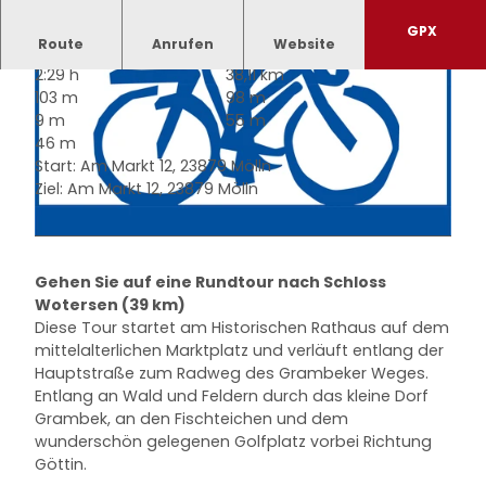
GPX
Route
Anrufen
Website
2:29 h
38,11 km
103 m
98 m
9 m
55 m
46 m
Start: Am Markt 12, 23879 Mölln
Ziel: Am Markt 12, 23879 Mölln
© Mölln Tourismus - photocompany |
CC-BY-NC
© Mölln Tourismus |
CC-BY-NC-SA
Gehen Sie auf eine Rundtour nach Schloss
Wotersen (39 km)
Diese Tour startet am Historischen Rathaus auf dem
mittelalterlichen Marktplatz und verläuft entlang der
Hauptstraße zum Radweg des Grambeker Weges.
Entlang an Wald und Feldern durch das kleine Dorf
Grambek, an den Fischteichen und dem
wunderschön gelegenen Golfplatz vorbei Richtung
Göttin.